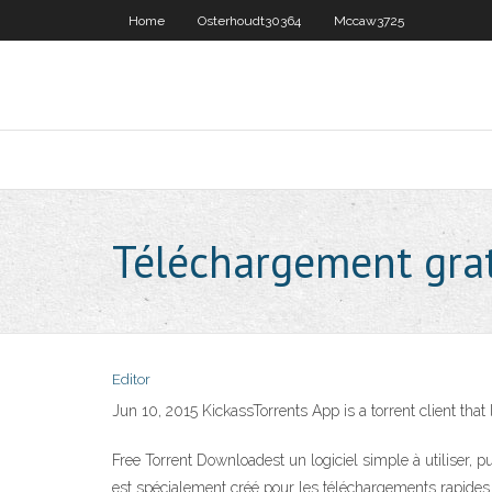
Home
Osterhoudt30364
Mccaw3725
Téléchargement grat
Editor
Jun 10, 2015 KickassTorrents App is a torrent client tha
Free Torrent Downloadest un logiciel simple à utiliser, pu
est spécialement créé pour les téléchargements rapides e