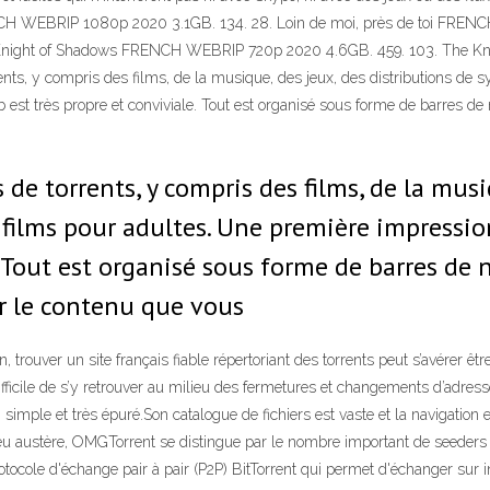
ENCH WEBRIP 1080p 2020 3.1GB. 134. 28. Loin de moi, près de toi FRE
ight of Shadows FRENCH WEBRIP 720p 2020 4.6GB. 459. 103. The K
ts, y compris des films, de la musique, des jeux, des distributions de s
eb est très propre et conviviale. Tout est organisé sous forme de barres 
de torrents, y compris des films, de la musi
films pour adultes. Une première impression,
. Tout est organisé sous forme de barres de
r le contenu que vous
 trouver un site français fiable répertoriant des torrents peut s’avérer êt
ifficile de s’y retrouver au milieu des fermetures et changements d’adresse
simple et très épuré.Son catalogue de fichiers est vaste et la navigation 
eu austère, OMGTorrent se distingue par le nombre important de seeders q
e protocole d'échange pair à pair (P2P) BitTorrent qui permet d'échanger s