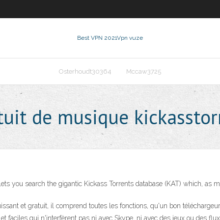
Best VPN 2021
Vpn vuze
Osterhoudt30364
Mccaw3725
uit de musique kickassto
t lets you search the gigantic Kickass Torrents database (KAT) which, as
issant et gratuit, il comprend toutes les fonctions, qu'un bon téléchargeur 
t faciles qui n'interfèrent pas ni avec Skype, ni avec des jeux ou des fl