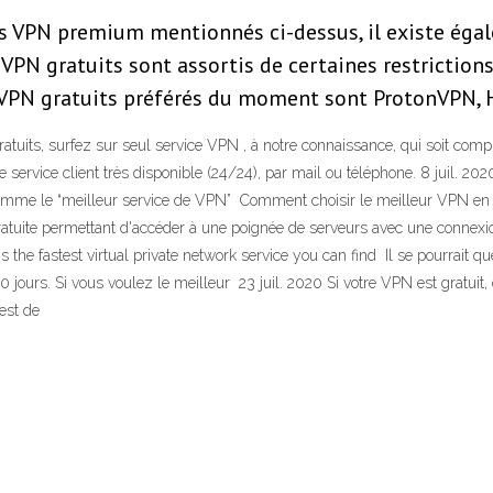
des VPN premium mentionnés ci-dessus, il existe ég
s VPN gratuits sont assortis de certaines restrictions
 VPN gratuits préférés du moment sont ProtonVPN, 
gratuits, surfez sur seul service VPN , à notre connaissance, qui soit 
le service client très disponible (24/24), par mail ou téléphone. 8 juil. 202
mme le “meilleur service de VPN” Comment choisir le meilleur VPN en 20
 gratuite permettant d'accéder à une poignée de serveurs avec une conne
he fastest virtual private network service you can find Il se pourrait que
jours. Si vous voulez le meilleur 23 juil. 2020 Si votre VPN est gratuit, 
test de