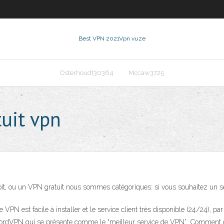
Best VPN 2021
Vpn vuze
Osterhoudt30364
Mccaw3725
tuit vpn
ébit, ou un VPN gratuit nous sommes catégoriques: si vous souhaitez un s
N est facile à installer et le service client très disponible (24/24), par 
r. NordVPN qui se présente comme le “meilleur service de VPN” Comment c