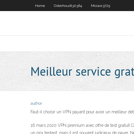
Home
Osterhoudt30364
Mccaw3725
Meilleur service gra
author
Faut-il choisir un VPN payant pour avoir un meilleur d
16 mars 2020 VPN premium avec offre de test gratuit Ce VP
un prix tentant, mais il est souvent judicieux de paye