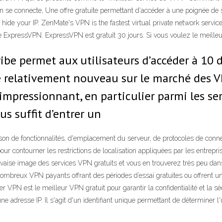
'on se connecte, Une offre gratuite permettant d'accéder à une poignée d
e your IP. ZenMate's VPN is the fastest virtual private network service y
aye ExpressVPN. ExpressVPN est gratuit 30 jours. Si vous voulez le meille
ibe permet aux utilisateurs d’accéder à 10 d
e relativement nouveau sur le marché des 
impressionnant, en particulier parmi les ser
us suffit d’entrer un
n de fonctionnalités, d'emplacement du serveur, de protocoles de connex
 contourner les restrictions de localisation appliquées par les entreprises
uvaise image des services VPN gratuits et vous en trouverez très peu dan
nombreux VPN payants offrant des périodes d’essai gratuites ou offrent 
Whoer VPN est le meilleur VPN gratuit pour garantir la confidentialité et 
e adresse IP. Il s'agit d'un identifiant unique permettant de déterminer 